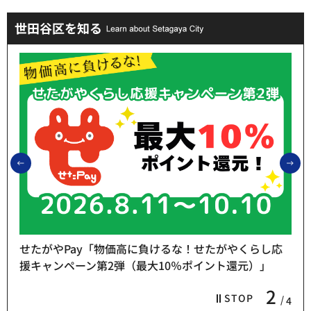
世田谷区を知る
前のスライドを表示
次
せたがやPay「物価高に負けるな！せたがやくらし応
援キャンペーン第2弾（最大10％ポイント還元）」
2
STOP
4