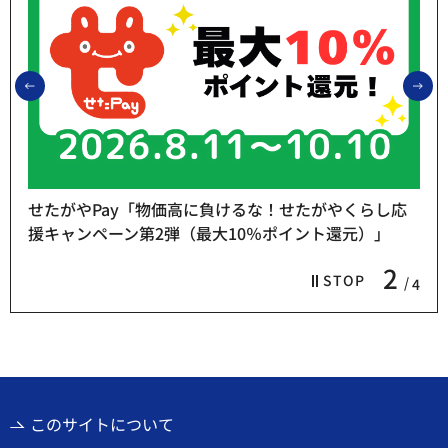
前のスライドを表示
次
せたがやPay「物価高に負けるな！せたがやくらし応
援キャンペーン第2弾（最大10％ポイント還元）」
2
STOP
4
このサイトについて