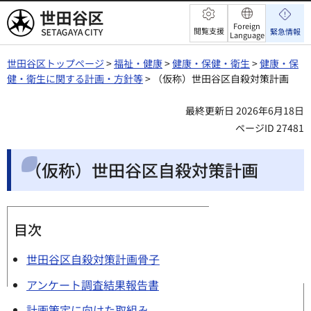
世田谷区
Foreign
閲覧支援
緊急情報
Language
世田谷区トップページ
>
福祉・健康
>
健康・保健・衛生
>
健康・保
健・衛生に関する計画・方針等
> （仮称）世田谷区自殺対策計画
最終更新日 2026年6月18日
ページID 27481
（仮称）世田谷区自殺対策計画
目次
世田谷区自殺対策計画骨子
アンケート調査結果報告書
計画策定に向けた取組み