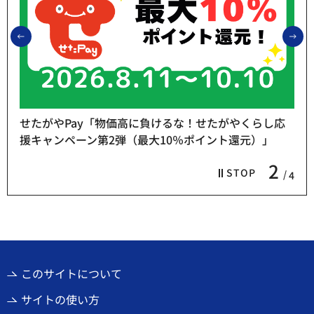
前のスライドを表示
次
せたがやPay「物価高に負けるな！せたがやくらし応
援キャンペーン第2弾（最大10％ポイント還元）」
2
STOP
4
このサイトについて
サイトの使い方