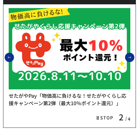
前のスライドを表示
次
せたがやPay「物価高に負けるな！せたがやくらし応
援キャンペーン第2弾（最大10％ポイント還元）」
2
STOP
4