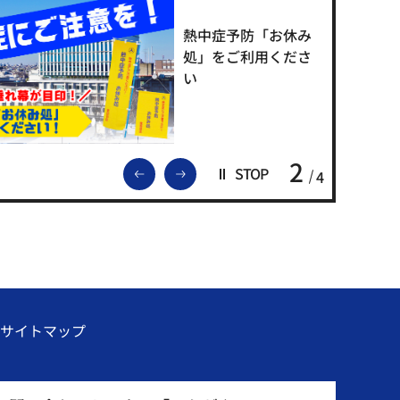
熱中症予防「お休み
処」をご利用くださ
い
2
前のスライドを表示
次のスライドを表示
STOP
4
サイトマップ