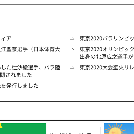
ティア
東京2020パラリン
入江聖奈選手（日本体育大
東京2020オリンピ
出身の北原広之選手が
場した辻沙絵選手、パラ陸
東京2020大会聖火
問されました
誌を発行しました