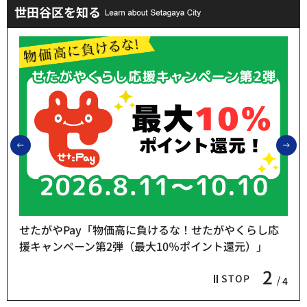
世田谷区を知る
前のスライドを表示
次
せたがやPay「物価高に負けるな！せたがやくらし応
援キャンペーン第2弾（最大10％ポイント還元）」
2
STOP
4