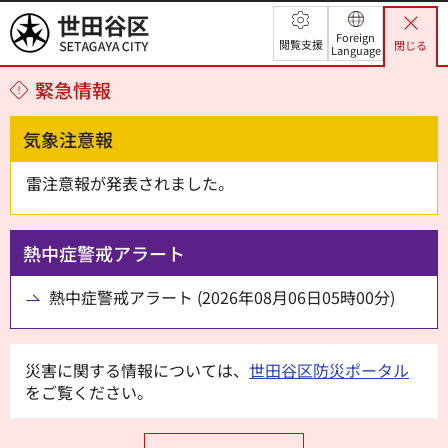
世田谷区
Foreign
閲覧支援
閉じる
Language
緊急情報
気象注意報
雷注意報が発表されました。
熱中症警戒アラート
熱中症警戒アラート (2026年08月06日05時00分)
災害に関する情報については、
世田谷区防災ポータル
をご覧ください。