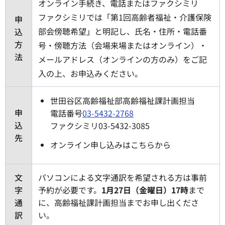
オンライン手続き、電話またはファクシミリ
ファクシミリでは「第1回高齢者福祉・介護保険
申
部会傍聴希望」と明記し、氏名・住所・電話番
込
方
号・傍聴方法（会場来場またはオンライン）・
法
メールアドレス（オンラインの方のみ）をご記
入の上、お申込みください。
世田谷区高齢福祉部高齢福祉課計画担当
申
電話番号
03-5432-2768
込
ファクシミリ03-5432-3085
先
オンライン申し込みはこちらから
文
パソコンによる文字通訳を希望される方は事前
字
予約が必要です。
1月27日（金曜日）17時
まで
通
に、高齢福祉課計画担当までお申し出くださ
訳
い。