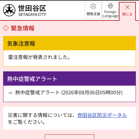
世田谷区
Foreign
閲覧支援
閉じる
Language
緊急情報
気象注意報
雷注意報が発表されました。
熱中症警戒アラート
熱中症警戒アラート (2026年08月06日05時00分)
災害に関する情報については、
世田谷区防災ポータル
をご覧ください。