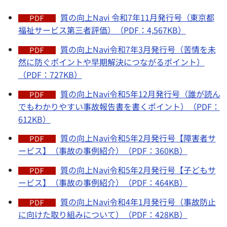
質の向上Navi 令和7年11月発行号（東京都
福祉サービス第三者評価）（PDF：4,567KB）
質の向上Navi令和7年3月発行号（苦情を未
然に防ぐポイントや早期解決につながるポイント）
（PDF：727KB）
質の向上Navi令和5年12月発行号（誰が読ん
でもわかりやすい事故報告書を書くポイント）（PDF：
612KB）
質の向上Navi令和5年2月発行号【障害者サ
ービス】（事故の事例紹介）（PDF：360KB）
質の向上Navi令和5年2月発行号【子どもサ
ービス】（事故の事例紹介）（PDF：464KB）
質の向上Navi令和4年1月発行号（事故防止
に向けた取り組みについて）（PDF：428KB）