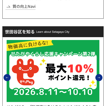
質の向上Navi
世田谷区を知る
前のスライドを表示
次