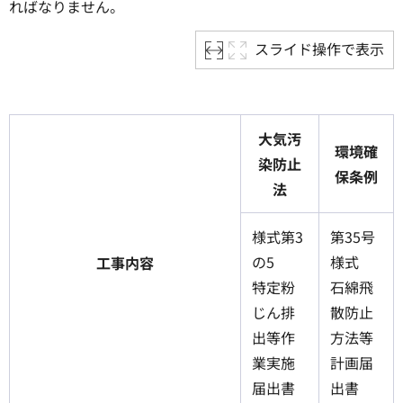
ればなりません。
スライド操作で表示
大気汚
環境確
染防止
保条例
法
様式第3
第35号
の5
様式
工事内容
特定粉
石綿飛
じん排
散防止
出等作
方法等
業実施
計画届
届出書
出書