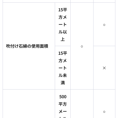
15
平
方メ
ート
○
ル以
上
吹付け石綿の使用面積
○
15
平
方メ
ート
×
ル未
満
500
平方
メー
○