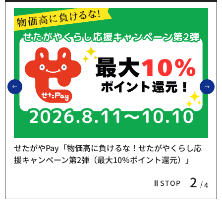
前のスライドを表示
次
せたがやPay「物価高に負けるな！せたがやくらし応
援キャンペーン第2弾（最大10％ポイント還元）」
2
STOP
4