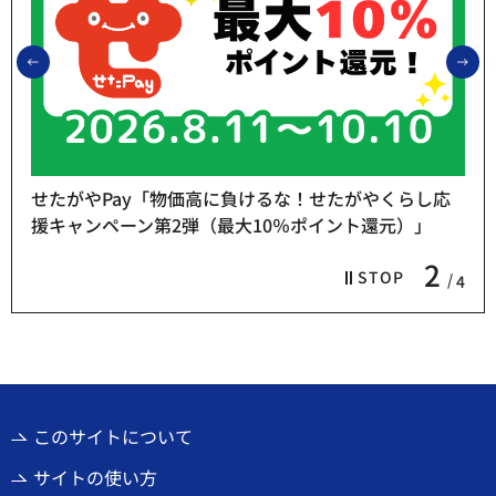
前のスライドを表示
次
せたがやPay「物価高に負けるな！せたがやくらし応
援キャンペーン第2弾（最大10％ポイント還元）」
2
STOP
4
このサイトについて
サイトの使い方