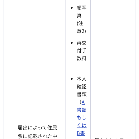
顔写
真
(注
意2)
再交
付手
数料
本人
確認
書類
（
A
書類
もし
くは
届出によって住民
B書
票に記載された中