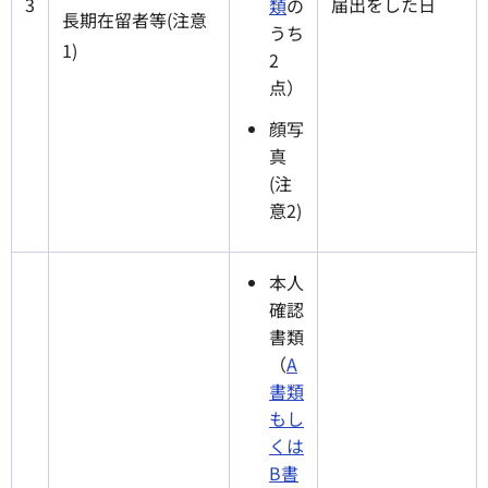
3
届出をした日
類
の
長期在留者等(注意
うち
1)
2
点）
顔写
真
(注
意2)
本人
確認
書類
（
A
書類
もし
くは
B書