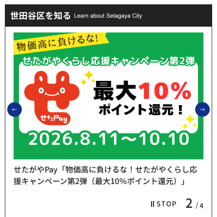
世田谷区を知る
前のスライドを表示
次
せたがやPay「物価高に負けるな！せたがやくらし応
援キャンペーン第2弾（最大10％ポイント還元）」
2
STOP
4