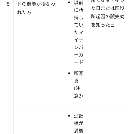
以前
5
ドの機能が損なわ
た日または区役
に所
れた方
所起因の誤失効
持し
てい
を知った日
たマ
イナ
ンバ
ーカ
ード
顔写
真
(注
意2)
追記
欄が
満欄