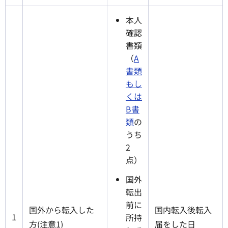
本人
確認
書類
（
A
書類
もし
くは
B書
類
の
うち
2
点）
国外
転出
前に
国外から転入した
国内転入後転入
1
所持
方(注意1)
届をした日