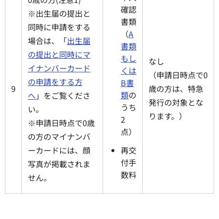
確認
※出生届の提出と
書類
同時に申請をする
（
A
場合は、「
出生届
書類
の提出と同時にマ
もし
なし
イナンバーカード
くは
（申請日時点で0
の申請をする方
B書
9
歳の方は、特急
類
の
へ
」
をご覧くださ
発行の対象とな
うち
い。
ります。）
2
※申請日時点で0歳
点）
の方のマイナンバ
再交
ーカードには、顔
付手
写真が掲載されま
数料
せん。