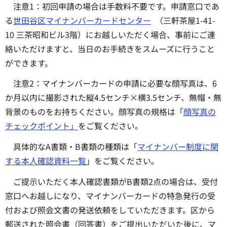
注意1：初回申請の場合は手数料不要です。申請窓口であ
る
世田谷区マイナンバーカードセンター
（三軒茶屋1-41-
10 三茶昭和ビル3階）にお越しいただく場合、事前にご連
絡いただけますと、当日のお手続きをスムーズに行うこと
ができます。
注意2：マイナンバーカードの申請に必要な顔写真は、6
か月以内に撮影された縦4.5センチ×横3.5センチ、無帽・無
背景のものをお持ちください。顔写真の規格は「
顔写真の
チェックポイント」
をご覧ください。
具体的なA書類・B書類の種類は「
マイナンバー制度に関
する本人確認資料一覧
」をご覧ください。
ご提示いただく本人確認書類がB書類2点の場合は、受付
窓口へお越しになり、マイナンバーカードの特急発行の受
付および照会文書の発送依頼をしていただきます。区から
郵送された照会書（回答書）をご提出いただいた後に、マ