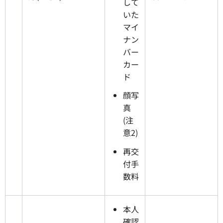
して
いた
マイ
ナン
バー
カー
ド
顔写
真
(注
意2)
再交
付手
数料
本人
確認