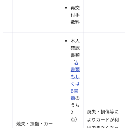
再交
付手
数料
本人
確認
書類
（
A
書類
もし
くは
B書
類
の
うち
焼失・損傷等に
2
点）
よりカードが利
焼失・損傷・カー
用できなくなっ