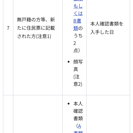
もし
くは
無戸籍の方等、新
B書
本人確認書類を
7
たに住民票に記載
類
の
入手した日
うち
された方(注意1)
2
点）
顔写
真
(注
意2)
本人
確認
書類
（
A
書類