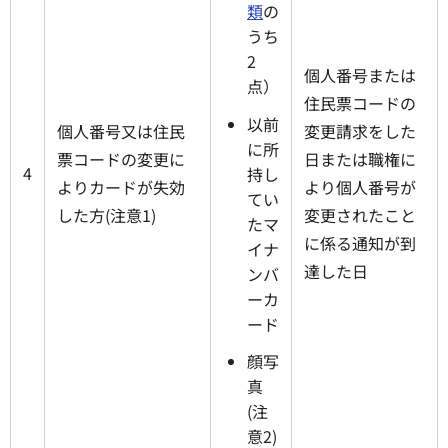
類
の
うち
2
個人番号または
点）
住民票コードの
以前
個人番号又は住民
変更請求をした
に所
票コードの変更に
日または職権に
4
持し
よりカードが失効
より個人番号が
てい
した方(注意1)
変更されたこと
たマ
に係る通知が到
イナ
達した日
ンバ
ーカ
ード
顔写
真
(注
意2)