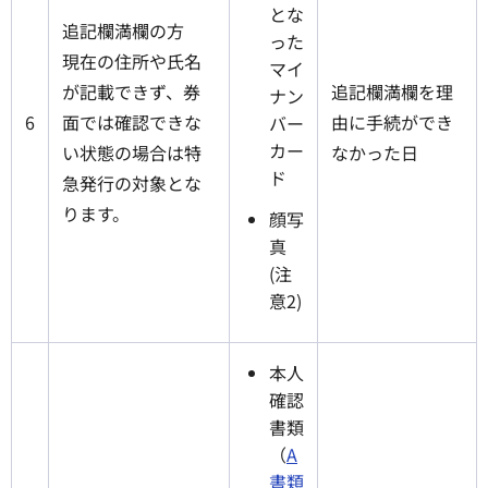
とな
追記欄満欄の方
った
現在の住所や氏名
マイ
が記載できず、券
追記欄満欄を理
ナン
6
面では確認できな
由に手続ができ
バー
カー
い状態の場合は特
なかった日
ド
急発行の対象とな
ります。
顔写
真
(注
意2)
本人
確認
書類
（
A
書類