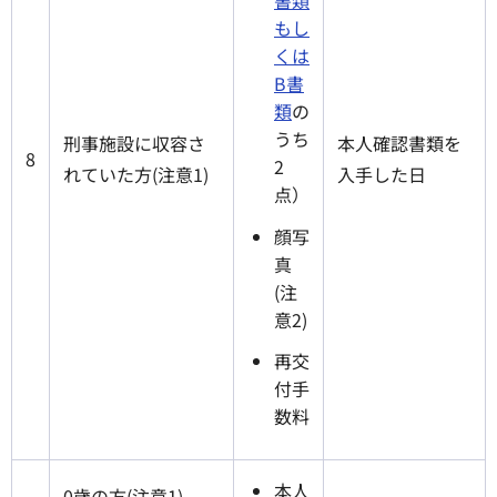
もし
くは
B書
類
の
うち
刑事施設に収容さ
本人確認書類を
8
2
れていた方(注意1)
入手した日
点）
顔写
真
(注
意2)
再交
付手
数料
本人
0
歳の方(注意1)