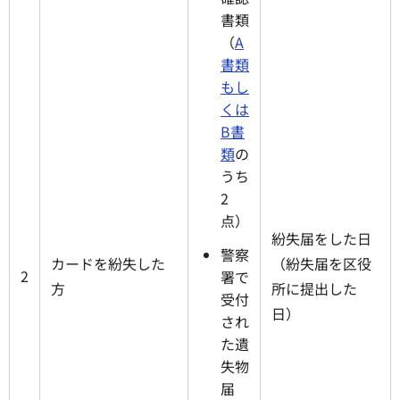
書類
（
A
書類
もし
くは
B書
類
の
うち
2
点）
紛失届をした日
警察
カードを紛失した
（紛失届を区役
2
署で
方
所に提出した
受付
日）
され
た遺
失物
届