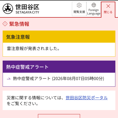
世田谷区
Foreign
閲覧支援
閉じる
Language
緊急情報
気象注意報
雷注意報が発表されました。
熱中症警戒アラート
熱中症警戒アラート (2026年08月07日05時00分)
災害に関する情報については、
世田谷区防災ポータル
をご覧ください。