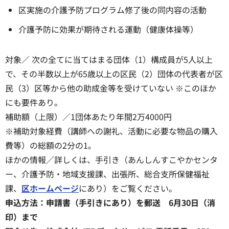
区実施の介護予防プログラム修了後の同内容の活動
介護予防に効果が期待される運動（健康体操等）
対象／ 次の全てに当てはまる団体（1）構成員が5人以上
で、その半数以上が65歳以上の区民（2）団体の代表者が区
民（3）区等から他の助成金等を受けていない ※このほか
にも要件あり。
補助額（上限）／1団体あたり年間2万4000円
※補助対象経費（講師への謝礼、活動に必要な物品の購入
費等）の総額の2分の1。
ほかの情報／詳しくは、手引き（あんしんすこやかセンタ
ー、介護予防・地域支援課、出張所、総合支所保健福祉
課、
区ホームページ
にあり）をご覧ください。
申込方法：申請書（手引きにあり）を郵送 6月30日（消
印）まで