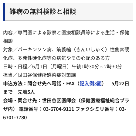
難病の無料検診と相談
内容／専門医による診察と医療相談員等による生活・保健
相談
対象／パーキンソン病、筋萎縮（きんいしゅく）性側索硬
化症、多発性硬化症等の病気やその心配のある方
日時・日程／6月1日（月曜日）午後1時30分～2時30分
担当／世田谷保健所感染症対策課
申込方法：問合せ先へ電話・FAX（
記入例3面
） 5月22日
まで 先着5人
会場・問合せ先：世田谷区医師会（保健医療福祉総合プラ
ザ内） 電話番号：03-6704-9111 ファクシミリ番号：03-
6701-7780