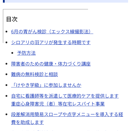
目次
6月の胃がん検診（エックス線撮影法）
シロアリの羽アリが発生する時期です
予防方法
障害者のための健康・体力づくり講座
難病の無料検診と相談
「けやき学級」に参加しませんか
自宅に看護師等を派遣して医療的ケアを提供します
重症心身障害児（者）等在宅レスパイト事業
段差解消用簡易スロープや点字メニューを導入する経
費を助成します