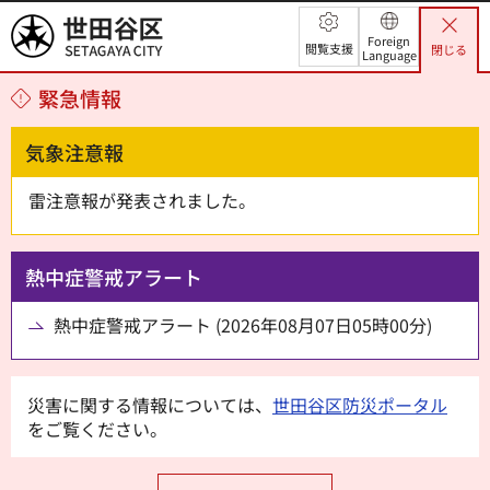
世田谷区
Foreign
閲覧支援
閉じる
Language
緊急情報
気象注意報
雷注意報が発表されました。
熱中症警戒アラート
熱中症警戒アラート (2026年08月07日05時00分)
災害に関する情報については、
世田谷区防災ポータル
をご覧ください。