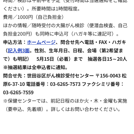
時間／検診は午前中を予定（受付時間は当選通知をご確認
ください）。所要時間は1時間程度。
費用／1000円（自己負担金）
ほかの情報／随時受付の大腸がん検診（便潜血検査、自己
負担金200円）も同時に申込可（ハガキ等に連記可）。
申込方法：
ホームページ
、問合せ先へ電話・FAX・ハガキ
（
記入例3面
。性別、生年月日、日程、会場（第2希望ま
で）も明記） 5月15日（必着）まで 抽選各日15～20人
※抽選結果は全申込者に通知。
問合せ先：世田谷区がん検診受付センター 〒156-0043 松
原6-37-10 電話番号：03-6265-7573 ファクシミリ番号：
03-6265-7559
※保健センターでは、前記日程のほか火・木・金曜も実施
（要申込、先着順）。詳しくはお問い合わせください。