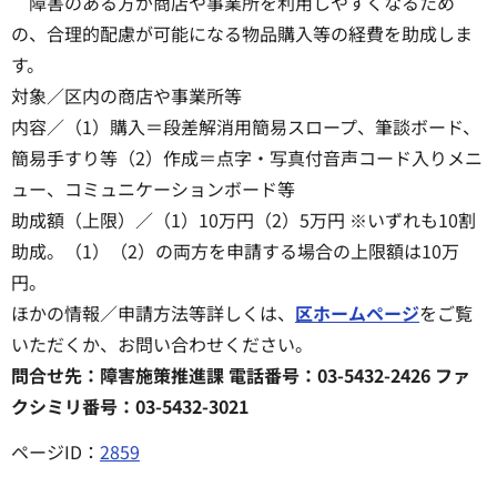
障害のある方が商店や事業所を利用しやすくなるため
の、合理的配慮が可能になる物品購入等の経費を助成しま
す。
対象／区内の商店や事業所等
内容／（1）購入＝段差解消用簡易スロープ、筆談ボード、
簡易手すり等（2）作成＝点字・写真付音声コード入りメニ
ュー、コミュニケーションボード等
助成額（上限）／（1）10万円（2）5万円 ※いずれも10割
助成。（1）（2）の両方を申請する場合の上限額は10万
円。
ほかの情報／申請方法等詳しくは、
区ホームページ
をご覧
いただくか、お問い合わせください。
問合せ先：障害施策推進課 電話番号：03-5432-2426 ファ
クシミリ番号：03-5432-3021
ページID：
2859