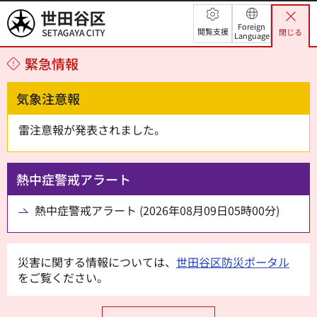
世田谷区
Foreign
閲覧支援
閉じる
Language
緊急情報
気象注意報
雷注意報が発表されました。
熱中症警戒アラート
熱中症警戒アラート (2026年08月09日05時00分)
災害に関する情報については、
世田谷区防災ポータル
をご覧ください。