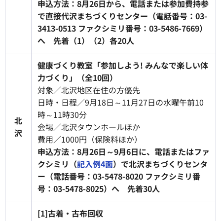
申込方法：8月26日から、電話または参加費持参
で直接代沢まちづくりセンター（電話番号：03-
3413-0513 ファクシミリ番号：03-5486-7669）
へ 先着（1）（2）各20人
健康づくり教室「参加しよう! みんなで楽しい体
力づくり」（全10回）
対象／北沢地区在住の方優先
日時・日程／9月18日～11月27日の水曜午前10
時～11時30分
北
会場／北沢タウンホールほか
沢
費用／1000円（保険料ほか）
申込方法：8月26日～9月6日に、電話またはファ
クシミリ（
記入例4面
）で北沢まちづくりセンタ
ー（電話番号：03-5478-8020 ファクシミリ番
号：03-5478-8025）へ 先着30人
[1]古着・古布回収