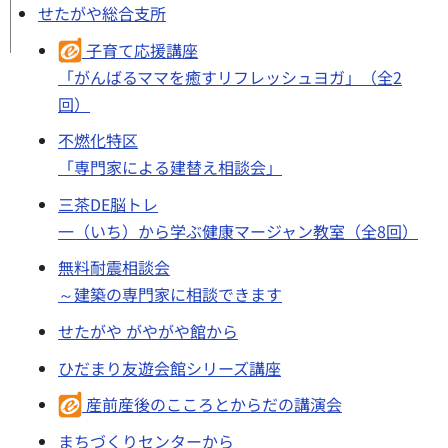
せたがや総合支所
子育て応援講座
「がんばるママを癒すリフレッシュヨガ」（全2
回）
不燃化特区
「専門家による建替え相談会」
三茶DE脳トレ
一（いち）から学ぶ健康マージャン教室（全8回）
無料耐震相談会
～建築の専門家に相談できます
せたがや がやがや館から
ひだまり友遊会館シリーズ講座
産前産後のこころとからだの講演会
まちづくりセンターから