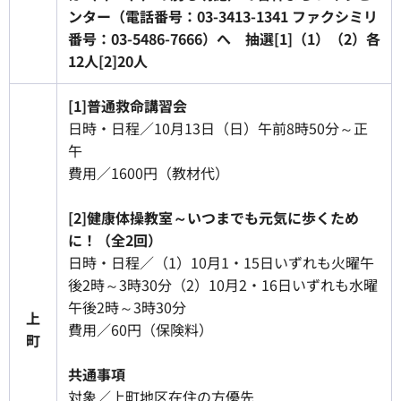
ンター（電話番号：03-3413-1341 ファクシミリ
番号：03-5486-7666）へ 抽選[1]（1）（2）各
12人[2]20人
[1]普通救命講習会
日時・日程／10月13日（日）午前8時50分～正
午
費用／1600円（教材代）
[2]健康体操教室～いつまでも元気に歩くため
に！（全2回）
日時・日程／（1）10月1・15日いずれも火曜午
後2時～3時30分（2）10月2・16日いずれも水曜
午後2時～3時30分
上
費用／60円（保険料）
町
共通事項
対象／上町地区在住の方優先