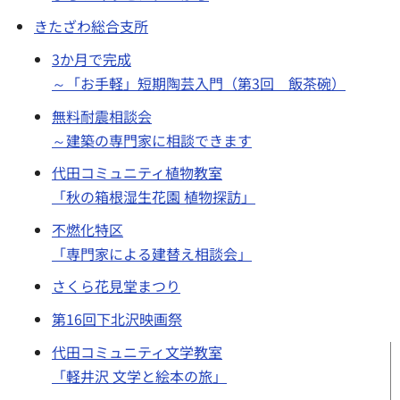
きたざわ総合支所
3か月で完成
～「お手軽」短期陶芸入門（第3回 飯茶碗）
無料耐震相談会
～建築の専門家に相談できます
代田コミュニティ植物教室
「秋の箱根湿生花園 植物探訪」
不燃化特区
「専門家による建替え相談会」
さくら花見堂まつり
第16回下北沢映画祭
代田コミュニティ文学教室
「軽井沢 文学と絵本の旅」