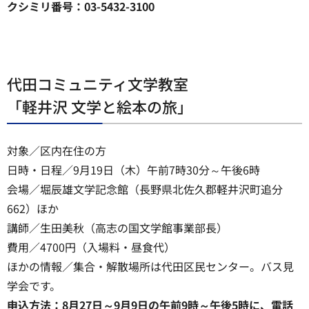
クシミリ番号：03-5432-3100
代田コミュニティ文学教室
「軽井沢 文学と絵本の旅」
対象／区内在住の方
日時・日程／9月19日（木）午前7時30分～午後6時
会場／堀辰雄文学記念館（長野県北佐久郡軽井沢町追分
662）ほか
講師／生田美秋（高志の国文学館事業部長）
費用／4700円（入場料・昼食代）
ほかの情報／集合・解散場所は代田区民センター。バス見
学会です。
申込方法：8月27日～9月9日の午前9時～午後5時に、電話