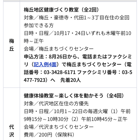
梅丘地区健康づくり教室（全2回）
対象／梅丘・豪徳寺・代田1～3丁目在住の全回
参加できる方
日時・日程／10月17・24日いずれも木曜午前10
梅
時～正午
丘
会場／梅丘まちづくりセンター
申込方法：8月26日から、電話またはファクシミ
リ（
記入例4面
）で梅丘まちづくりセンター（電
話番号：03-3428-6171 ファクシミリ番号：03-5
477-7923）へ 先着20人
健康体操教室～楽しく体を動かそう（全4回）
対象／代沢地区在住の方優先
日時・日程／10月1～22日の毎週火曜（1）午前
9時15分～10時30分（2）午前10時45分～正午
代
会場／代沢まちづくりセンター
沢
費用／200円（保険料）