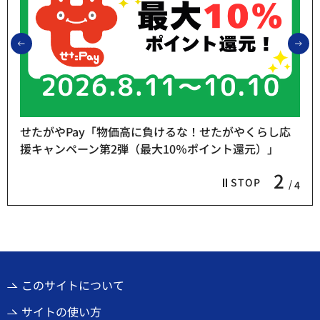
前のスライドを表示
次
たがやくらし応
ント還元）」
熱中症予防「お休み処」をご利用くだ
3
STOP
4
このサイトについて
サイトの使い方