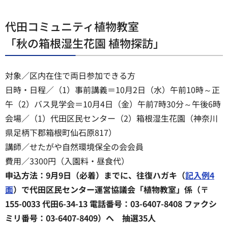
代田コミュニティ植物教室
「秋の箱根湿生花園 植物探訪」
対象／区内在住で両日参加できる方
日時・日程／（1）事前講義＝10月2日（水）午前10時～正
午（2）バス見学会＝10月4日（金）午前7時30分～午後6時
会場／（1）代田区民センター（2）箱根湿生花園（神奈川
県足柄下郡箱根町仙石原817）
講師／せたがや自然環境保全の会会員
費用／3300円（入園料・昼食代）
申込方法：9月9日（必着）までに、往復ハガキ（
記入例4
面
）で代田区民センター運営協議会「植物教室」係（〒
155-0033 代田6-34-13 電話番号：03-6407-8408 ファクシ
ミリ番号：03-6407-8409）へ 抽選35人