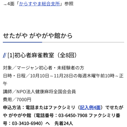
→4面「
からすやま総合支所
」参照
せたがや がやがや館から
[1]初心者麻雀教室（全8回）
対象／マージャン初心者・未経験者の方
日時・日程／10月10日～11月28日の毎週木曜午前10時～正
午
講師／NPO法人健康麻将全国会会員
費用／7000円
申込方法：電話またはファクシミリ（
記入例4面
）でせたが
や がやがや館（電話番号：03-6450-7908 ファクシミリ番
号：03-3410-6940）へ 先着24人