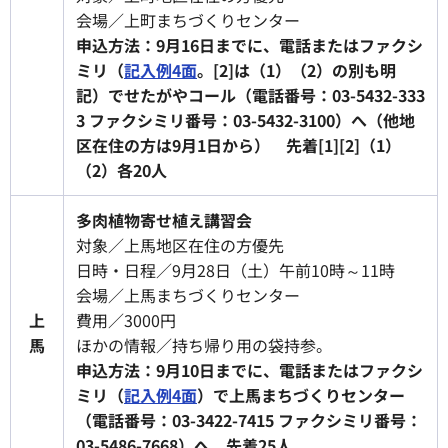
会場／上町まちづくりセンター
申込方法：9月16日までに、電話またはファクシ
ミリ（
記入例4面
。[2]は（1）（2）の別も明
記）でせたがやコール（電話番号：03-5432-333
3 ファクシミリ番号：03-5432-3100）へ（他地
区在住の方は9月1日から） 先着[1][2]（1）
（2）各20人
多肉植物寄せ植え講習会
対象／上馬地区在住の方優先
日時・日程／9月28日（土）午前10時～11時
会場／上馬まちづくりセンター
上
費用／3000円
馬
ほかの情報／持ち帰り用の袋持参。
申込方法：9月10日までに、電話またはファクシ
ミリ（
記入例4面
）で上馬まちづくりセンター
（電話番号：03-3422-7415 ファクシミリ番号：
03-5486-7668）へ 先着25人