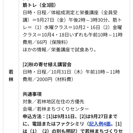
筋トレ（全3回）
日時・日程／体組成測定と栄養講座（全員受
講）＝9月27日（金）午後2時～3時30分、筋ト
レ＝（1）水曜クラス＝10月2・16日（2）金曜
クラス＝10月4・18日いずれも午前10時～11時
費用／66円（保険料）
ほかの情報／栄養講座で試食あり。
[2]秋の寄せ植え講習会
若
日時・日程／10月31日（木）午前10時～11時
林
費用／2000円（材料費）
共通事項
対象／若林地区在住の方優先
会場／若林まちづくりセンター
申込方法：[1]は9月11日、[2]は9月27日まで
に、電話またはファクシミリ（
記入例4面
。[1]
は（1）（2）の別も明記）で若林まちづくりセ