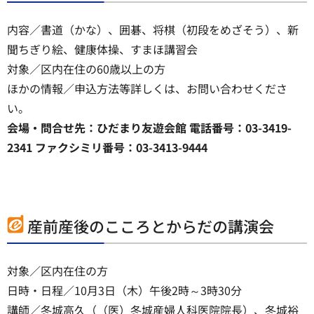
内容／書道（かな）、囲碁、将棋（初段をめざそう）、新
聞ちぎり絵、健康体操、すまほ講習会
対象／区内在住の60歳以上の方
ほかの情報／申込方法等詳しくは、お問い合わせくださ
い。
会場・問合せ先：ひだまり友遊会館 電話番号：03-3419-
2341 ファクシミリ番号：03-3413-9444
産前産後のこころとからだの講演会
対象／区内在住の方
日時・日程／10月3日（木）午後2時～3時30分
講師／冬城高久（（医）冬城産婦人科医院院長）、冬城裕