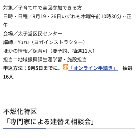
対象／子育て中で全回参加できる方
日時・日程／9月19・26日いずれも木曜午前10時30分～正
午
会場／太子堂区民センター
講師／Yuzu（ヨガインストラクター）
ほかの情報／保育可（要予約、抽選11人）
担当＝地域振興課生涯学習・施設担当
申込方法：9月5日までに、
「オンライン手続き」
抽選
16人
不燃化特区
「専門家による建替え相談会」