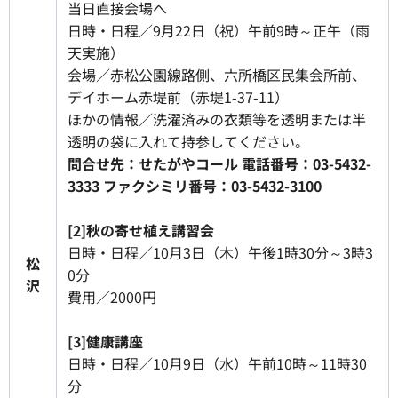
当日直接会場へ
日時・日程／9月22日（祝）午前9時～正午（雨
天実施）
会場／赤松公園線路側、六所橋区民集会所前、
デイホーム赤堤前（赤堤1-37-11）
ほかの情報／洗濯済みの衣類等を透明または半
透明の袋に入れて持参してください。
問合せ先：せたがやコール 電話番号：03-5432-
3333 ファクシミリ番号：03-5432-3100
[2]秋の寄せ植え講習会
日時・日程／10月3日（木）午後1時30分～3時3
松
0分
沢
費用／2000円
[3]健康講座
日時・日程／10月9日（水）午前10時～11時30
分