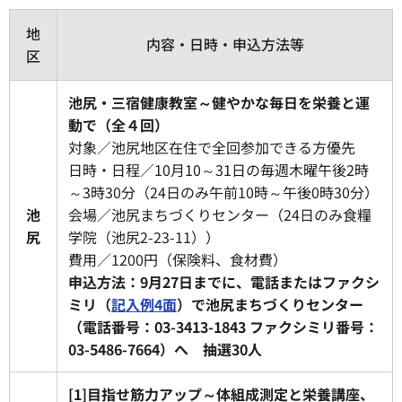
地
内容・日時・申込方法等
区
池尻・三宿健康教室～健やかな毎日を栄養と運
動で（全４回）
対象／池尻地区在住で全回参加できる方優先
日時・日程／10月10～31日の毎週木曜午後2時
～3時30分（24日のみ午前10時～午後0時30分）
池
会場／池尻まちづくりセンター（24日のみ食糧
尻
学院（池尻2-23-11））
費用／1200円（保険料、食材費）
申込方法：9月27日までに、電話またはファクシ
ミリ（
記入例4面
）で池尻まちづくりセンター
（電話番号：03-3413-1843 ファクシミリ番号：
03-5486-7664）へ 抽選30人
[1]目指せ筋力アップ～体組成測定と栄養講座、