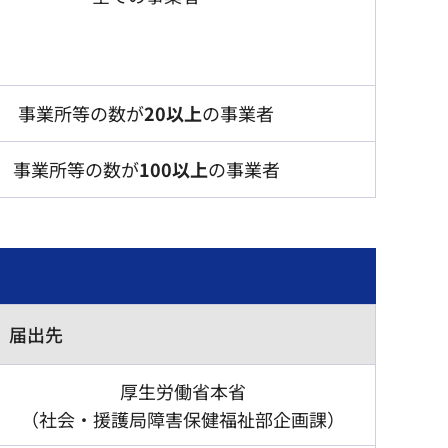
事業所等の数が
20
以上
の事業者
事業所等の数が
100
以上
の事業者
届出先
厚生労働省本省
（社会・援護局障害保健福祉部企画課）