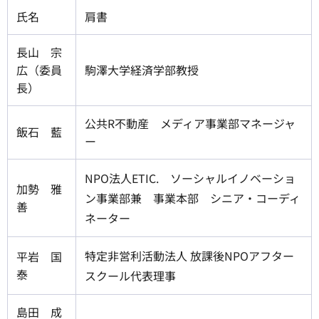
氏名
肩書
長山 宗
広（委員
駒澤大学経済学部教授
長）
公共R不動産 メディア事業部マネージャ
飯石 藍
ー
NPO法人ETIC. ソーシャルイノベーショ
加勢 雅
ン事業部兼 事業本部 シニア・コーディ
善
ネーター
特定非営利活動法人 放課後NPOアフター
平岩 国
泰
スクール代表理事
島田 成