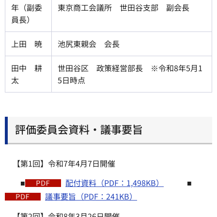
年（副委
東京商工会議所 世田谷支部 副会長
員長）
上田 暁
池尻東親会 会長
田中 耕
世田谷区 政策経営部長 ※令和8年5月1
太
5日時点
評価委員会資料・議事要旨
【第1回】令和7年4月7日開催
■
配付資料（PDF：1,498KB）
■
議事要旨（PDF：241KB）
【第2回】令和8年3月26日開催