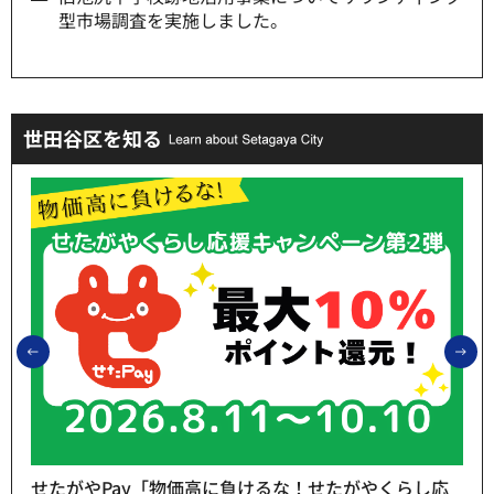
型市場調査を実施しました。
世田谷区を知る
前のスライドを表示
次
せたがやPay「物価高に負けるな！せたがやくらし応