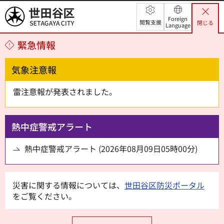
世田谷区
Foreign
閲覧支援
閉じる
Language
緊急情報
気象注意報
雷注意報が発表されました。
熱中症警戒アラート
熱中症警戒アラート (2026年08月09日05時00分)
災害に関する情報については、
世田谷区防災ポータル
をご覧ください。