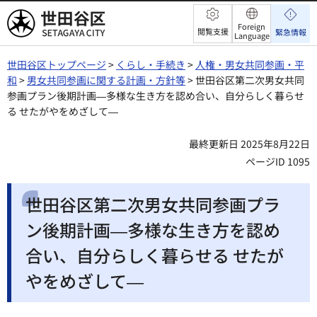
世田谷区
Foreign
閲覧支援
緊急情報
Language
世田谷区トップページ
>
くらし・手続き
>
人権・男女共同参画・平
和
>
男女共同参画に関する計画・方針等
> 世田谷区第二次男女共同
参画プラン後期計画―多様な生き方を認め合い、自分らしく暮らせ
る せたがやをめざして―
最終更新日 2025年8月22日
ページID 1095
世田谷区第二次男女共同参画プラ
ン後期計画―多様な生き方を認め
合い、自分らしく暮らせる せたが
やをめざして―