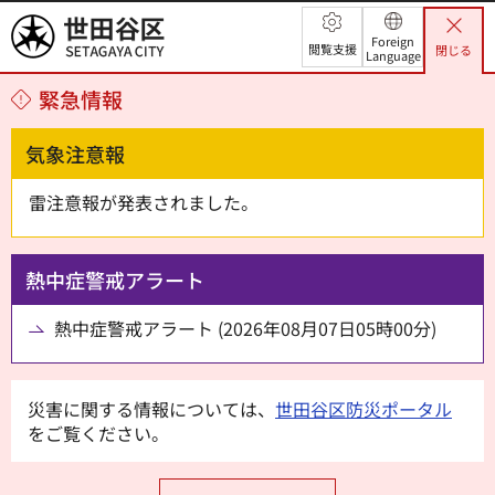
世田谷区
Foreign
閲覧支援
閉じる
Language
緊急情報
気象注意報
雷注意報が発表されました。
熱中症警戒アラート
熱中症警戒アラート (2026年08月07日05時00分)
災害に関する情報については、
世田谷区防災ポータル
をご覧ください。