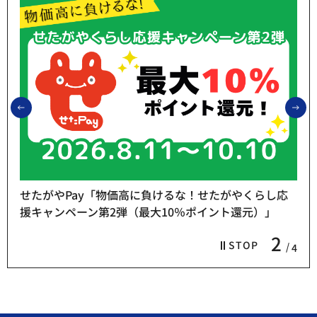
前のスライドを表示
次
せたがやPay「物価高に負けるな！せたがやくらし応
援キャンペーン第2弾（最大10％ポイント還元）」
2
STOP
4