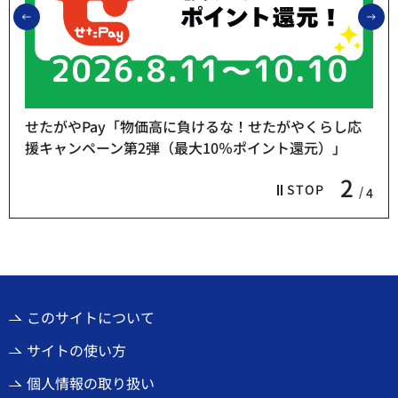
前のスライドを表示
次
せたがやPay「物価高に負けるな！せたがやくらし応
援キャンペーン第2弾（最大10％ポイント還元）」
2
STOP
4
このサイトについて
サイトの使い方
個人情報の取り扱い