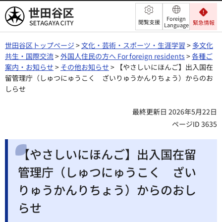
世田谷区
Foreign
閲覧支援
緊急情報
Language
世田谷区トップページ
>
文化・芸術・スポーツ・生涯学習
>
多文化
共生・国際交流
>
外国人住民の方へ For foreign residents
>
各種ご
案内・お知らせ
>
その他お知らせ
> 【やさしいにほんご】出入国在
留管理庁（しゅつにゅうこく ざいりゅうかんりちょう）からのお
しらせ
最終更新日 2026年5月22日
ページID 3635
【やさしいにほんご】出入国在留
管理庁（しゅつにゅうこく ざい
りゅうかんりちょう）からのおし
らせ