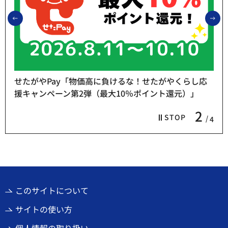
前のスライドを表示
次
せたがやPay「物価高に負けるな！せたがやくらし応
援キャンペーン第2弾（最大10％ポイント還元）」
2
STOP
4
このサイトについて
サイトの使い方
個人情報の取り扱い