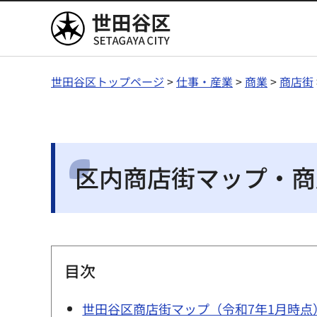
世田谷区
世田谷区トップページ
>
仕事・産業
>
商業
>
商店街
区内商店街マップ・商
目次
世田谷区商店街マップ（令和7年1月時点