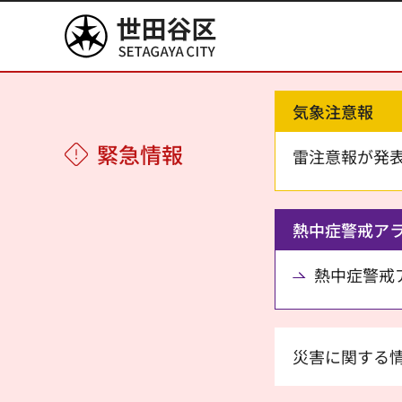
世田谷区
気象注意報
緊急情報
雷注意報が発
熱中症警戒ア
熱中症警戒アラ
災害に関する