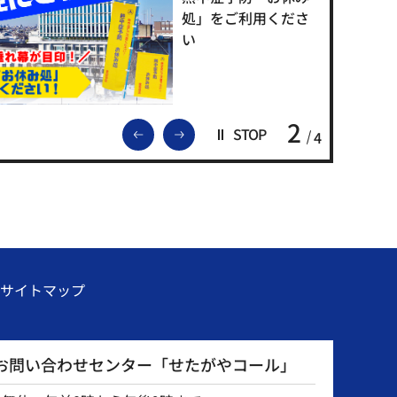
処」をご利用くださ
い
2
前のスライドを表示
次のスライドを表示
STOP
4
サイトマップ
お問い合わせセンター「せたがやコール」