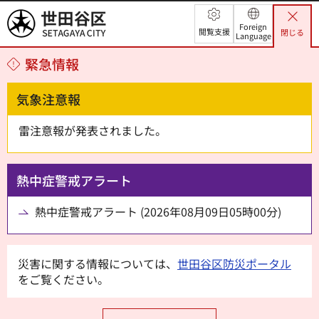
世田谷区
Foreign
閲覧支援
閉じる
Language
緊急情報
気象注意報
雷注意報が発表されました。
熱中症警戒アラート
熱中症警戒アラート (2026年08月09日05時00分)
災害に関する情報については、
世田谷区防災ポータル
をご覧ください。