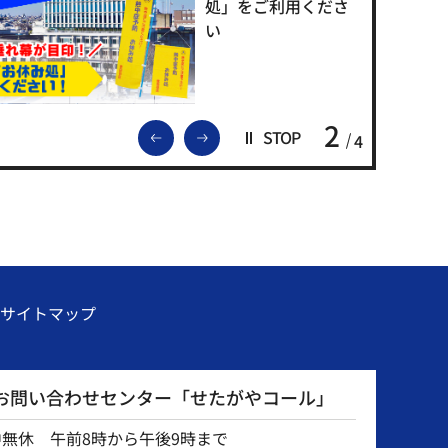
処」をご利用くださ
い
2
前のスライドを表示
次のスライドを表示
STOP
4
サイトマップ
お問い合わせセンター「せたがやコール」
中無休 午前8時から午後9時まで