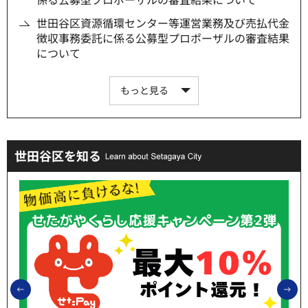
世田谷区資源循環センター等運営業務及び売払代金
徴収事務委託に係る公募型プロポーザルの審査結果
について
もっと見る
世田谷区を知る
前のスライドを表示
次