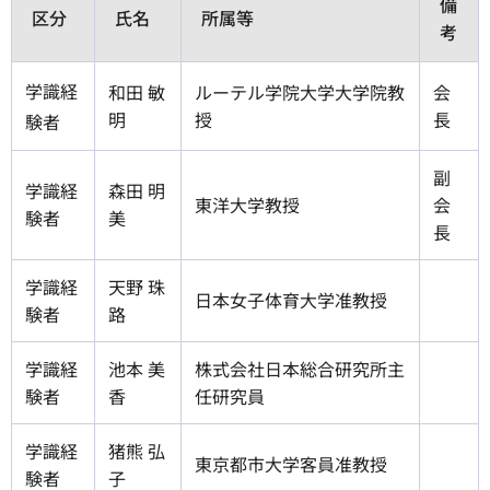
備
区分
氏名
所属等
考
学識経
和田 敏
ルーテル学院大学大学院教
会
明
授
長
験者
副
学識経
森田 明
東洋大学教授
会
験者
美
長
学識経
天野 珠
日本女子体育大学准教授
験者
路
学識経
池本 美
株式会社日本総合研究所主
験者
香
任研究員
学識経
猪熊 弘
東京都市大学客員准教授
験者
子