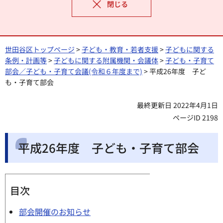
閉じる
世田谷区トップページ
>
子ども・教育・若者支援
>
子どもに関する
条例・計画等
>
子どもに関する附属機関・会議体
>
子ども・子育て
部会／子ども・子育て会議(令和６年度まで)
> 平成26年度 子ど
も・子育て部会
最終更新日 2022年4月1日
ページID 2198
平成26年度 子ども・子育て部会
目次
部会開催のお知らせ