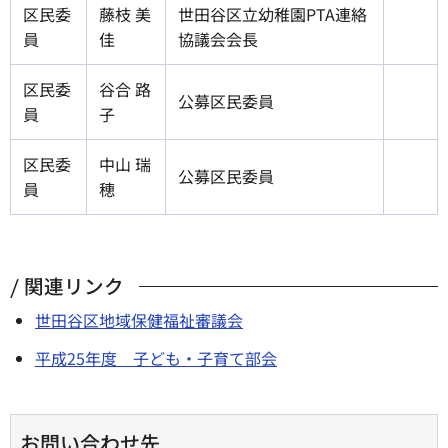
区民委
藤枝 美
世田谷区立幼稚園PTA連絡
員
佳
協議会会長
区民委
谷合 路
公募区民委員
員
子
区民委
中山 瑞
公募区民委員
員
穂
関連リンク
世田谷区地域保健福祉審議会
平成25年度 子ども・子育て部会
お問い合わせ先