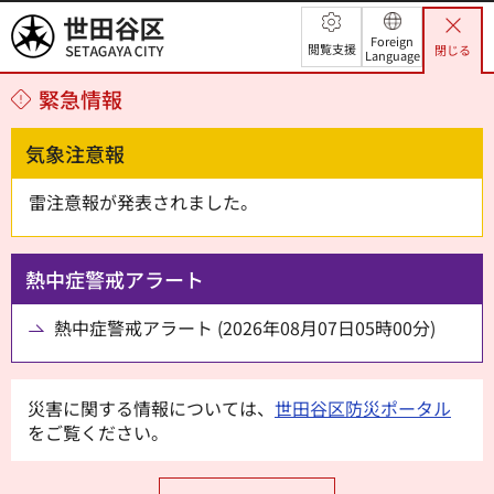
世田谷区
Foreign
閲覧支援
閉じる
Language
緊急情報
気象注意報
雷注意報が発表されました。
熱中症警戒アラート
熱中症警戒アラート (2026年08月07日05時00分)
災害に関する情報については、
世田谷区防災ポータル
をご覧ください。