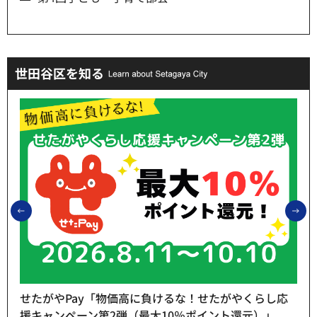
世田谷区を知る
前のスライドを表示
次
せたがやPay「物価高に負けるな！せたがやくらし応
援キャンペーン第2弾（最大10％ポイント還元）」