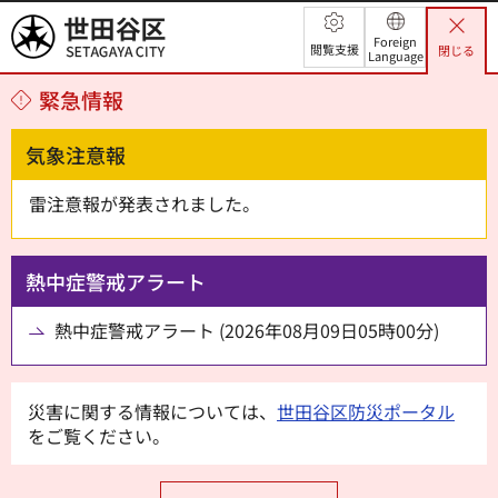
世田谷区
Foreign
閲覧支援
閉じる
Language
緊急情報
気象注意報
雷注意報が発表されました。
熱中症警戒アラート
熱中症警戒アラート (2026年08月09日05時00分)
災害に関する情報については、
世田谷区防災ポータル
をご覧ください。