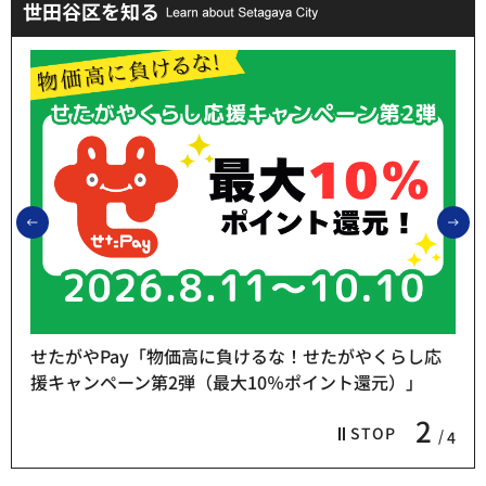
世田谷区を知る
前のスライドを表示
次
せたがやPay「物価高に負けるな！せたがやくらし応
援キャンペーン第2弾（最大10％ポイント還元）」
2
STOP
4