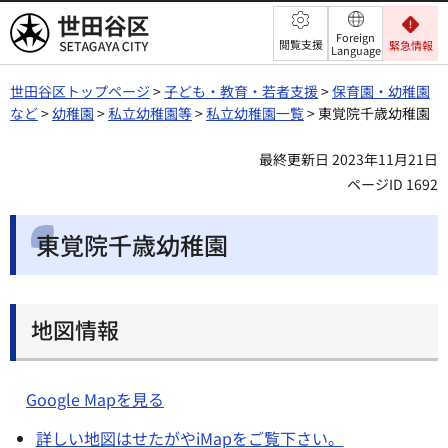
世田谷区
Foreign
閲覧支援
緊急情報
Language
世田谷区トップページ
>
子ども・教育・若者支援
>
保育園・幼稚園
など
>
幼稚園
>
私立幼稚園等
>
私立幼稚園一覧
> 東覚院千歳幼稚園
最終更新日 2023年11月21日
ページID 1692
東覚院千歳幼稚園
地図情報
Google Mapを見る
詳しい地図はせたがやiMapをご覧下さい。