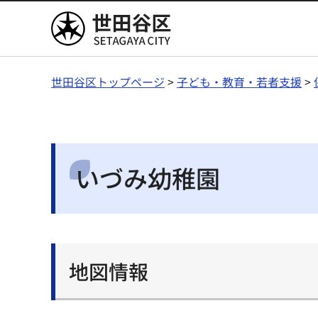
世田谷区
世田谷区トップページ
>
子ども・教育・若者支援
>
いづみ幼稚園
地図情報