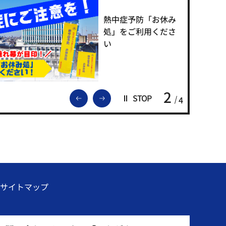
熱中症予防「お休み
処」をご利用くださ
い
2
前のスライドを表示
次のスライドを表示
STOP
4
サイトマップ