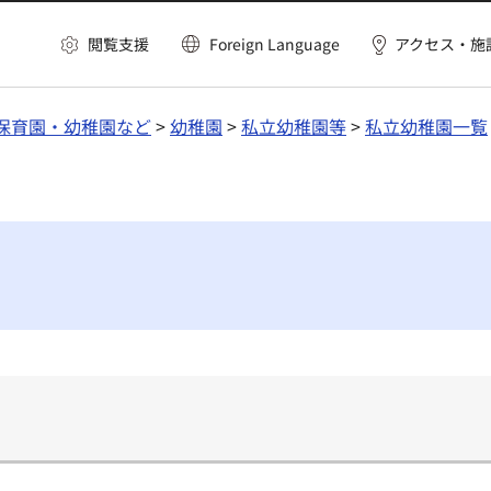
閲覧支援
Foreign Language
アクセス・施
保育園・幼稚園など
>
幼稚園
>
私立幼稚園等
>
私立幼稚園一覧