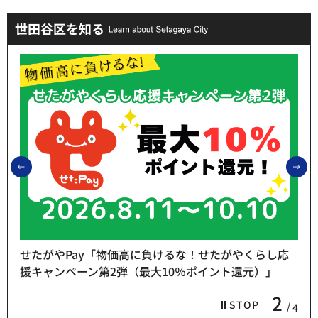
世田谷区を知る
前のスライドを表示
次
せたがやPay「物価高に負けるな！せたがやくらし応
援キャンペーン第2弾（最大10％ポイント還元）」
2
STOP
4