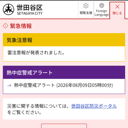
世田谷区
Foreign
閲覧支援
閉じる
Language
緊急情報
気象注意報
雷注意報が発表されました。
熱中症警戒アラート
熱中症警戒アラート (2026年08月09日05時00分)
災害に関する情報については、
世田谷区防災ポータル
をご覧ください。