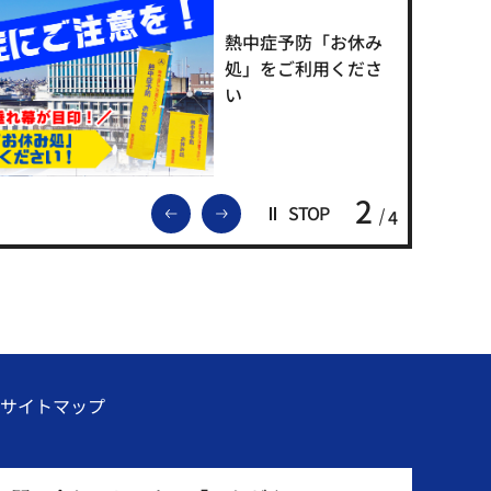
熱中症予防「お休み
処」をご利用くださ
い
2
前のスライドを表示
次のスライドを表示
STOP
4
サイトマップ