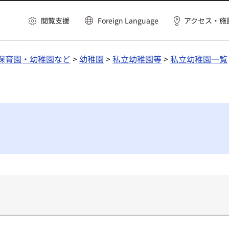
閲覧支援
Foreign Language
アクセス・施
保育園・幼稚園など
>
幼稚園
>
私立幼稚園等
>
私立幼稚園一覧