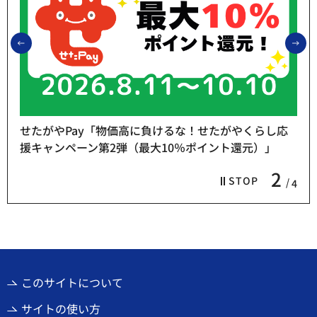
前のスライドを表示
次
せたがやPay「物価高に負けるな！せたがやくらし応
援キャンペーン第2弾（最大10％ポイント還元）」
2
STOP
4
このサイトについて
サイトの使い方