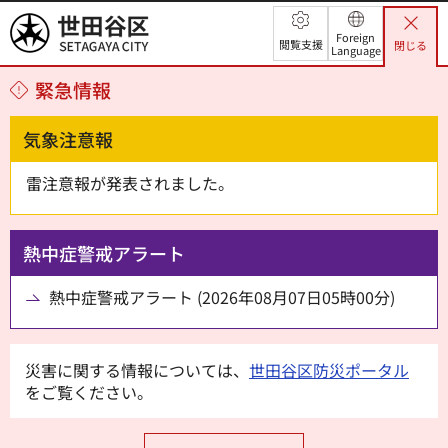
世田谷区
Foreign
閲覧支援
閉じる
Language
緊急情報
気象注意報
雷注意報が発表されました。
熱中症警戒アラート
熱中症警戒アラート (2026年08月07日05時00分)
災害に関する情報については、
世田谷区防災ポータル
をご覧ください。