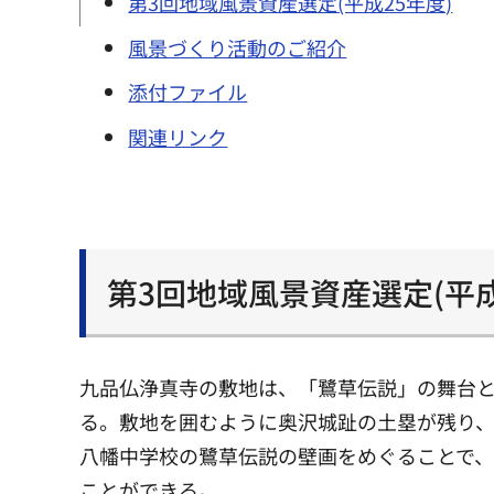
第3回地域風景資産選定(平成25年度)
風景づくり活動のご紹介
添付ファイル
関連リンク
第3回地域風景資産選定(平成
九品仏浄真寺の敷地は、「鷺草伝説」の舞台
る。敷地を囲むように奥沢城趾の土塁が残り
八幡中学校の鷺草伝説の壁画をめぐることで
ことができる。