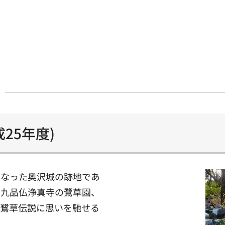
25年度)
となった奥沢城の跡地であ
、九品仏浄真寺の鷺草園、
、鷺草伝説に思いを馳せる