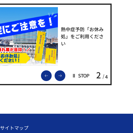
熱中症予防「お休み
処」をご利用くださ
い
2
前のスライドを表示
次のスライドを表示
STOP
4
サイトマップ