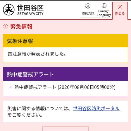
世田谷区
Foreign
閲覧支援
閉じる
Language
緊急情報
気象注意報
雷注意報が発表されました。
熱中症警戒アラート
熱中症警戒アラート (2026年08月06日05時00分)
災害に関する情報については、
世田谷区防災ポータル
をご覧ください。