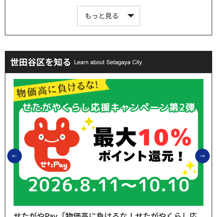
もっと見る
世田谷区を知る
前のスライドを表示
次
せたがやPay「物価高に負けるな！せたがやくらし応