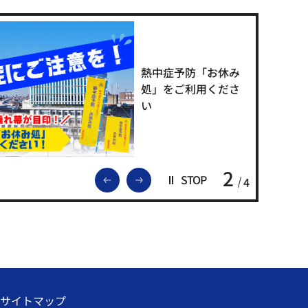
熱中症予防「お休み
処」をご利用くださ
い
2
前のスライドを表示
次のスライドを表示
STOP
4
サイトマップ