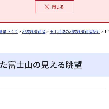
閉じる
風景づくり
>
地域風景資産
>
玉川地域の地域風景資産紹介
> 
見た富士山の見える眺望