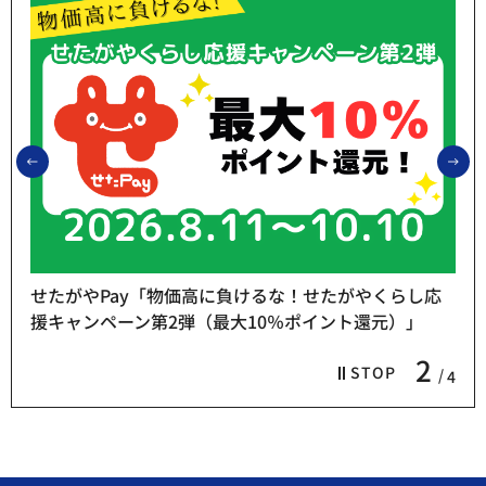
前のスライドを表示
次
せたがやPay「物価高に負けるな！せたがやくらし応
援キャンペーン第2弾（最大10％ポイント還元）」
2
STOP
4