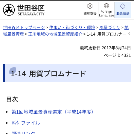
世田谷区
Foreign
閲覧支援
緊急情報
Language
世田谷区トップページ
>
住まい・街づくり・環境
>
風景づくり
>
地
域風景資産
>
玉川地域の地域風景資産紹介
> 1-14 用賀プロムナード
最終更新日 2012年8月24日
ページID 4321
1-14 用賀プロムナード
目次
第1回地域風景資産選定（平成14年度）
添付ファイル
関連リンク