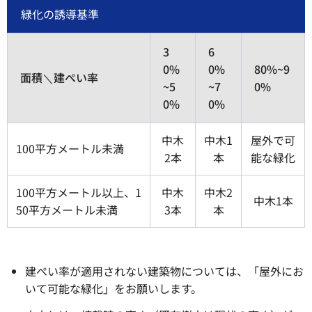
緑化の誘導基準
3
6
0%
0%
80%~9
面積＼建ぺい率
~5
~7
0%
0%
0%
中木
中木1
屋外で可
100平方メートル未満
2本
本
能な緑化
100平方メートル以上、1
中木
中木2
中木1本
50平方メートル未満
3本
本
建ぺい率が適用されない建築物については、「屋外にお
いて可能な緑化」をお願いします。