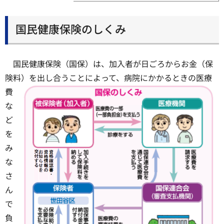
国民健康保険のしくみ
国民健康保険（国保）は、加入者が日ごろからお金（保
険料）を出し合うことによって、病院にかかる
ときの医療
費
な
ど
を
み
な
さ
ん
で
負