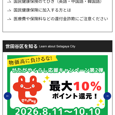
国民健康保険のてびき（英語・中国語・韓国語）
国民健康保険に加入する方とは
医療費や保険料などの還付金詐欺にご注意ください
世田谷区を知る
前のスライドを表示
次