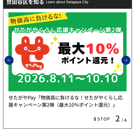
世田谷区を知る
前のスライドを表示
次
せたがやPay「物価高に負けるな！せたがやくらし応
援キャンペーン第2弾（最大10％ポイント還元）」
2
STOP
4