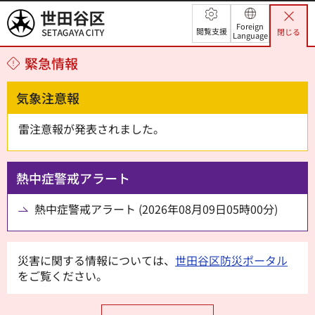
世田谷区
Foreign
閲覧支援
閉じる
Language
緊急情報
気象注意報
雷注意報が発表されました。
熱中症警戒アラート
熱中症警戒アラート (2026年08月09日05時00分)
災害に関する情報については、
世田谷区防災ポータル
をご覧ください。