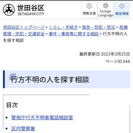
世田谷区
Foreign
閲覧支援
緊急情報
Language
世田谷区トップページ
>
くらし・手続き
>
救急・防犯・防災
>
危機
管理・防犯・交通安全
>
事件・事故等に関する相談
> 行方不明の人
を探す相談
最終更新日 2021年3月25日
ページID 544
行方不明の人を探す相談
目次
警視庁行方不明者電話相談室
区内警察署