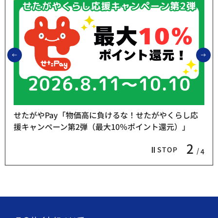
前のスライドを表示
次
せたがやPay「物価高に負けるな！せたがやくらし応
援キャンペーン第2弾（最大10％ポイント還元）」
2
STOP
4