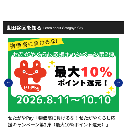
世田谷区を知る
前のスライドを表示
次
せたがやPay「物価高に負けるな！せたがやくらし応
援キャンペーン第2弾（最大10％ポイント還元）」