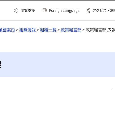
閲覧支援
Foreign Language
アクセス・施
業務案内
>
組織情報
>
組織一覧
>
政策経営部
> 政策経営部 広
課