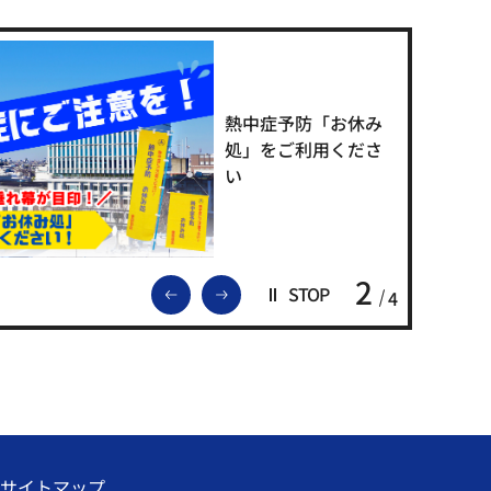
熱中症予防「お休み
処」をご利用くださ
い
2
前のスライドを表示
次のスライドを表示
STOP
4
サイトマップ