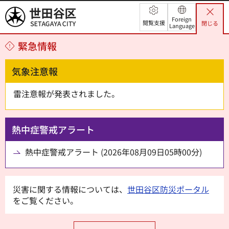
世田谷区
Foreign
閲覧支援
閉じる
Language
緊急情報
気象注意報
雷注意報が発表されました。
熱中症警戒アラート
熱中症警戒アラート (2026年08月09日05時00分)
災害に関する情報については、
世田谷区防災ポータル
をご覧ください。