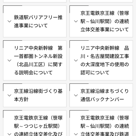
京王電鉄京王線（笹塚
鉄道駅バリアフリー推
駅～仙川駅間）の連続
進事業について
立体交差事業について
リニア中央新幹線 第
リニア中央新幹線 品
一首都圏トンネル新設
川・名古屋間建設工事
（北品川工区）に関す
の大深度地下の使用の
る説明会について
認可について
京王線沿線街づくり基
京王線沿線まちづくり
本方針
通信バックナンバー
京王電鉄京王線（笹塚
京王電鉄京王線（笹塚
駅～つつじヶ丘駅間）
駅～仙川駅間）の連続
の連続立体交差化及び
立体交差事業及び鉄道