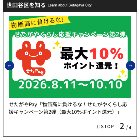
世田谷区を知る
前のスライドを表示
次
せたがやPay「物価高に負けるな！せたがやくらし応
援キャンペーン第2弾（最大10％ポイント還元）」
2
STOP
4