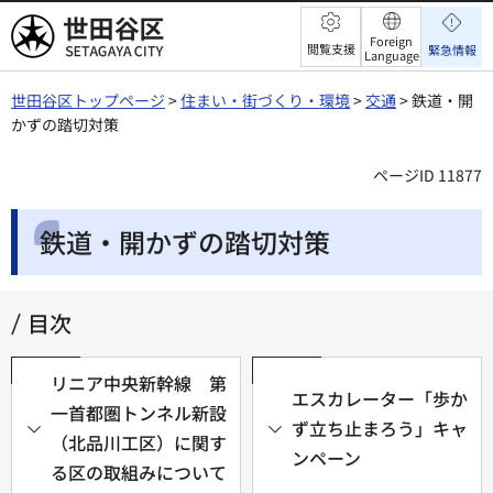
世田谷区
Foreign
閲覧支援
緊急情報
Language
世田谷区トップページ
>
住まい・街づくり・環境
>
交通
> 鉄道・開
かずの踏切対策
ページID 11877
鉄道・開かずの踏切対策
目次
リニア中央新幹線 第
エスカレーター「歩か
一首都圏トンネル新設
ず立ち止まろう」キャ
（北品川工区）に関す
ンペーン
る区の取組みについて