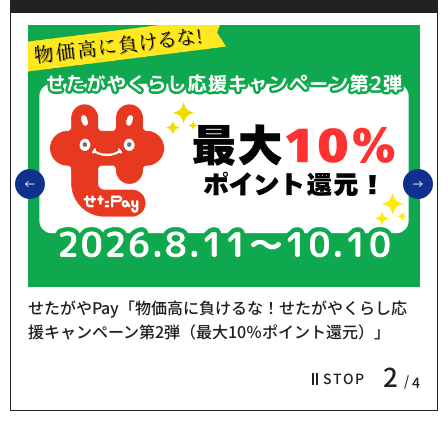
前のスライドを表示
次
せたがやPay「物価高に負けるな！せたがやくらし応
援キャンペーン第2弾（最大10％ポイント還元）」
2
STOP
4