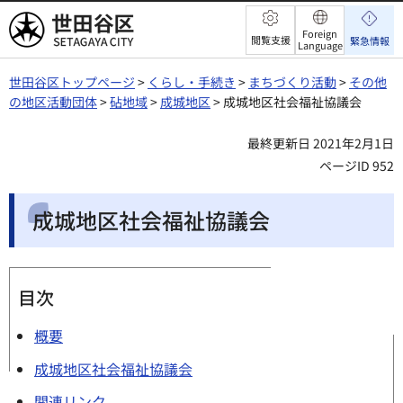
世田谷区
Foreign
閲覧支援
緊急情報
Language
世田谷区トップページ
>
くらし・手続き
>
まちづくり活動
>
その他
の地区活動団体
>
砧地域
>
成城地区
> 成城地区社会福祉協議会
最終更新日 2021年2月1日
ページID 952
成城地区社会福祉協議会
目次
概要
成城地区社会福祉協議会
関連リンク