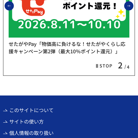
前のスライドを表示
次
せたがやPay「物価高に負けるな！せたがやくらし応
援キャンペーン第2弾（最大10％ポイント還元）」
2
STOP
4
このサイトについて
サイトの使い方
個人情報の取り扱い