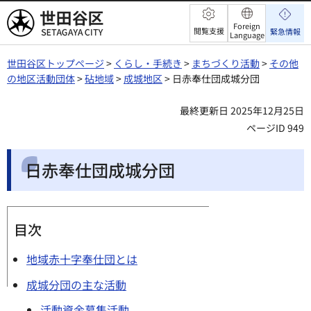
世田谷区
Foreign
閲覧支援
緊急情報
Language
世田谷区トップページ
>
くらし・手続き
>
まちづくり活動
>
その他
の地区活動団体
>
砧地域
>
成城地区
> 日赤奉仕団成城分団
最終更新日 2025年12月25日
ページID 949
日赤奉仕団成城分団
目次
地域赤十字奉仕団とは
成城分団の主な活動
活動資金募集活動